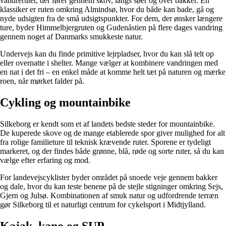
vandreruter, der fører gennem skov, langs søer og over bakker. En
klassiker er ruten omkring Almindsø, hvor du både kan bade, gå og
nyde udsigten fra de små udsigtspunkter. For dem, der ønsker længere
ture, byder Himmelbjergruten og Gudenåstien på flere dages vandring
gennem noget af Danmarks smukkeste natur.
Undervejs kan du finde primitive lejrpladser, hvor du kan slå telt op
eller overnatte i shelter. Mange vælger at kombinere vandringen med
en nat i det fri – en enkel måde at komme helt tæt på naturen og mærke
roen, når mørket falder på.
Cykling og mountainbike
Silkeborg er kendt som et af landets bedste steder for mountainbike.
De kuperede skove og de mange etablerede spor giver mulighed for alt
fra rolige familieture til teknisk krævende ruter. Sporene er tydeligt
markeret, og der findes både grønne, blå, røde og sorte ruter, så du kan
vælge efter erfaring og mod.
For landevejscyklister byder området på snoede veje gennem bakker
og dale, hvor du kan teste benene på de stejle stigninger omkring Sejs,
Gjern og Julsø. Kombinationen af smuk natur og udfordrende terræn
gør Silkeborg til et naturligt centrum for cykelsport i Midtjylland.
Kajak, kano og SUP