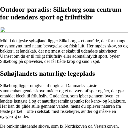
Outdoor-paradis: Silkeborg som centrum
for udendørs sport og friluftsliv
Midt i det jyske søhøjland ligger Silkeborg – et område, der for mange
er synonymt med natur, bevægelse og frisk luft. Her mødes skov, sø og
bakker i et landskab, der nærmest er skabt til udendørs aktiviteter.
Uanset om du er til roligt friluftsliv eller adrenalinfyldt sport, byder
Silkeborg på oplevelser, der får både krop og sind i spil.
Søhøjlandets naturlige legeplads
Silkeborg ligger omgivet af nogle af Danmarks største
sammenhængende skovområder og et netværk af søer og åer, der gør
området ideelt til friluftsliv. Gudenåen, som løber gennem byen, er
landets længste å og et naturligt samlingspunkt for kano- og kajakture.
Her kan du glide stille gennem vandet, mens du oplever naturen fra
første parket – ofte i selskab med fiskehejrer, ænder og måske en
nysgerrig odder.
De omkringliggende skove, som fx Nordskoven og Vesterskoven,