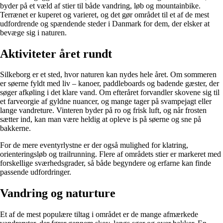
byder på et væld af stier til både vandring, løb og mountainbike.
Terrænet er kuperet og varieret, og det gør området til et af de mest
udfordrende og spændende steder i Danmark for dem, der elsker at
bevæge sig i naturen.
Aktiviteter året rundt
Silkeborg er et sted, hvor naturen kan nydes hele året. Om sommeren
er søerne fyldt med liv – kanoer, paddleboards og badende gæster, der
søger afkøling i det klare vand. Om efteråret forvandler skovene sig til
et farveorgie af gyldne nuancer, og mange tager på svampejagt eller
lange vandreture. Vinteren byder på ro og frisk luft, og når frosten
sætter ind, kan man være heldig at opleve is på søerne og sne på
bakkerne.
For de mere eventyrlystne er der også mulighed for klatring,
orienteringsløb og trailrunning. Flere af områdets stier er markeret med
forskellige sværhedsgrader, så både begyndere og erfarne kan finde
passende udfordringer.
Vandring og naturture
Et af de mest populære tiltag i området er de mange afmærkede