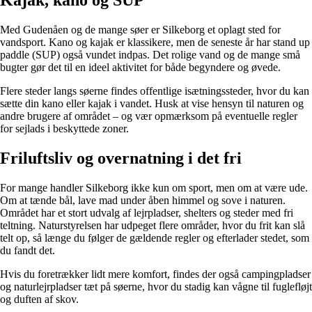
Med Gudenåen og de mange søer er Silkeborg et oplagt sted for
vandsport. Kano og kajak er klassikere, men de seneste år har stand up
paddle (SUP) også vundet indpas. Det rolige vand og de mange små
bugter gør det til en ideel aktivitet for både begyndere og øvede.
Flere steder langs søerne findes offentlige isætningssteder, hvor du kan
sætte din kano eller kajak i vandet. Husk at vise hensyn til naturen og
andre brugere af området – og vær opmærksom på eventuelle regler
for sejlads i beskyttede zoner.
Friluftsliv og overnatning i det fri
For mange handler Silkeborg ikke kun om sport, men om at være ude.
Om at tænde bål, lave mad under åben himmel og sove i naturen.
Området har et stort udvalg af lejrpladser, shelters og steder med fri
teltning. Naturstyrelsen har udpeget flere områder, hvor du frit kan slå
telt op, så længe du følger de gældende regler og efterlader stedet, som
du fandt det.
Hvis du foretrækker lidt mere komfort, findes der også campingpladser
og naturlejrpladser tæt på søerne, hvor du stadig kan vågne til fuglefløjt
og duften af skov.