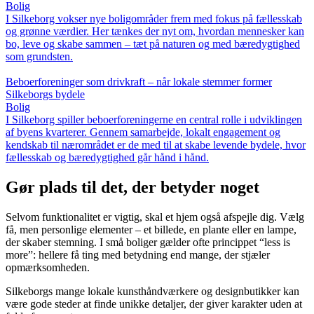
Bolig
I Silkeborg vokser nye boligområder frem med fokus på fællesskab
og grønne værdier. Her tænkes der nyt om, hvordan mennesker kan
bo, leve og skabe sammen – tæt på naturen og med bæredygtighed
som grundsten.
Beboerforeninger som drivkraft – når lokale stemmer former
Silkeborgs bydele
Bolig
I Silkeborg spiller beboerforeningerne en central rolle i udviklingen
af byens kvarterer. Gennem samarbejde, lokalt engagement og
kendskab til nærområdet er de med til at skabe levende bydele, hvor
fællesskab og bæredygtighed går hånd i hånd.
Gør plads til det, der betyder noget
Selvom funktionalitet er vigtig, skal et hjem også afspejle dig. Vælg
få, men personlige elementer – et billede, en plante eller en lampe,
der skaber stemning. I små boliger gælder ofte princippet “less is
more”: hellere få ting med betydning end mange, der stjæler
opmærksomheden.
Silkeborgs mange lokale kunsthåndværkere og designbutikker kan
være gode steder at finde unikke detaljer, der giver karakter uden at