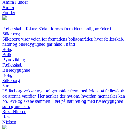
Amira Funder
Amira
Funder
Fællesskab i fokus: Sådan formes fremtidens boligområder i
Silkeborg
Silkeborg viser vejen for fremtidens boligområder, hvor fællesskab,
natur og bæredygtighed går hånd i hånd
Bolig
Bolig
Byudvikling
Fællesskab
Bæredygtighed
Bolig
Silkeborg
5 min
I Silkeborg vokser nye boligområder frem med fokus på fællesskab
og grønne værdier. Her tænkes der nyt om, hvordan mennesker kan
bo, leve og skabe sammen – tæt på naturen og med bæredygtighed
som grundsten.
Reza Nielsen
Reza
Nielsen