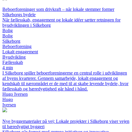
Beboerforeninger som drivkraft – når lokale stemmer former
Silkeborgs bydele
Når fællesskab, engagement og lokale idéer sætter retningen for
byudviklingen i Silkeborg
Bolig
Bolig
Silkeborg
Beboerforening
Lokalt engagement
Byudvikling
Fællesskab
4 min
I Silkeborg spiller beboerforeningerne en central rolle i udviklingen
af byens kvarterer. Gennem samarbejde, lokalt engagement og
kendskab til nærområdet er de med til at skabe levende bydele, hvor
fællesskab og bæredygtighed går hånd i hånd.
Hugo Iversen
Hugo
Iversen
Nye byggematerialer på vej: Lokale projekter i Silkeborg viser vejen
til bæredygtigt byggeri
Silkeborg går forrest med grønne initiativer og innovative