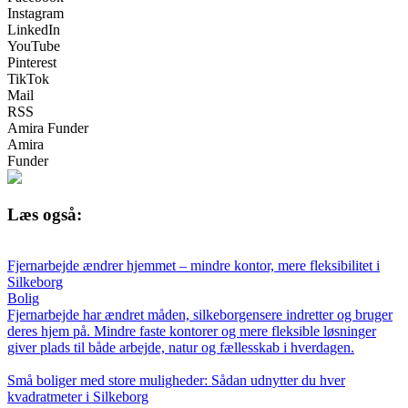
Instagram
LinkedIn
YouTube
Pinterest
TikTok
Mail
RSS
Amira Funder
Amira
Funder
Læs også:
Fjernarbejde ændrer hjemmet – mindre kontor, mere fleksibilitet i
Silkeborg
Bolig
Fjernarbejde har ændret måden, silkeborgensere indretter og bruger
deres hjem på. Mindre faste kontorer og mere fleksible løsninger
giver plads til både arbejde, natur og fællesskab i hverdagen.
Små boliger med store muligheder: Sådan udnytter du hver
kvadratmeter i Silkeborg