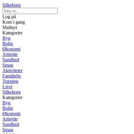
Silkeborg
Log på
Kom i gang
Mailnyt
Kategorier
Byg
Bolig
Økonomi
Arbejde
Sundhed
Smag
Aktiviteter
Familieliv
Træning
Livet
Silkeborg
Kategorier
Byg
Bolig
Økonomi
Arbejde
Sundhed
Smag