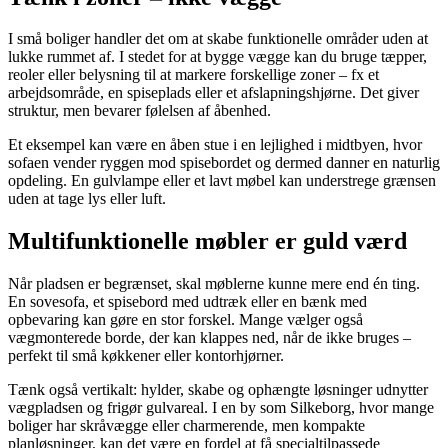
I små boliger handler det om at skabe funktionelle områder uden at
lukke rummet af. I stedet for at bygge vægge kan du bruge tæpper,
reoler eller belysning til at markere forskellige zoner – fx et
arbejdsområde, en spiseplads eller et afslapningshjørne. Det giver
struktur, men bevarer følelsen af åbenhed.
Et eksempel kan være en åben stue i en lejlighed i midtbyen, hvor
sofaen vender ryggen mod spisebordet og dermed danner en naturlig
opdeling. En gulvlampe eller et lavt møbel kan understrege grænsen
uden at tage lys eller luft.
Multifunktionelle møbler er guld værd
Når pladsen er begrænset, skal møblerne kunne mere end én ting.
En sovesofa, et spisebord med udtræk eller en bænk med
opbevaring kan gøre en stor forskel. Mange vælger også
vægmonterede borde, der kan klappes ned, når de ikke bruges –
perfekt til små køkkener eller kontorhjørner.
Tænk også vertikalt: hylder, skabe og ophængte løsninger udnytter
vægpladsen og frigør gulvareal. I en by som Silkeborg, hvor mange
boliger har skråvægge eller charmerende, men kompakte
planløsninger, kan det være en fordel at få specialtilpassede