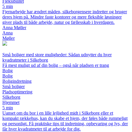
Fleksibilitet
5 min
Fjernarbejde har ændret måden, silkeborgensere indretter og bruger
deres hjem på. Mindre faste kontorer og mere fleksible løsninger
giver plads til både arbejde, natur og fællesskab i hverdagen.
Anna Møller
Anna
Møller
Små boliger med store muligheder: Sådan udnytter du hver
kvadratmeter i Silkeborg
Få mest muligt ud af din bolig – også når pladsen er trang
Bolig
Bolig
Boligindretning
Små boliger
Pladsoptimering
Silkeborg
Hjemmet
5 min
Uanset om du bor i en lille lejlighed midt i Silkeborg eller et
kompakt rækkehus, kan du skabe et hjem, der føles både rummeligt
og personligt. Få praktiske tips til indretning, opbevaring og lys, der
får hver kvadratmeter til at arbejde for dig.