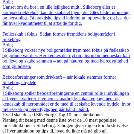
Bolig
Uanset om du bor i en lille lejlighed midt i Silkeborg eller et
kompakt rækkehus, kan du skabe et hjem, der føles både rummeligt
og personligt. Få praktiske tips til indretning, opbevaring og lys, der
får hver kvadratmeter til at arbejde for dig.
Fællesskab i fokus: Sådan formes fremtidens boligområder i
Silkeborg
Bolig
I Silkeborg vokser nye boligområder frem med fokus på fællesskab
og grønne værdier. Her tænkes der nyt om, hvordan mennesker kan
bo, leve og skabe sammen – tæt på naturen og med bæredygtighed
som grundsten.
Beboerforeninger som drivkraft – når lokale stemmer former
Silkeborgs bydele
Bolig
I Silkeborg spiller beboerforeningerne en central rolle i udviklingen
af byens kvarterer. Gennem samarbejde, lokalt engagement og
kendskab til nærområdet er de med til at skabe levende bydele, hvor
fællesskab og bæredygtighed går hånd i hånd.
Hvad skal du se i Silkeborg? Top 10 turistattraktioner
Planlæg dit besøg med denne liste over de 10 mest populære
turistattraktioner i Silkeborg. E-bogen giver dig en kort beskrivelse
af hver attraktion og tips til, hvad du ikke må gå glip af.