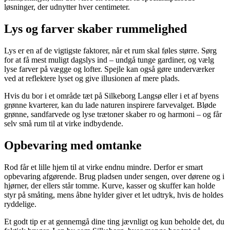
løsninger, der udnytter hver centimeter.
Lys og farver skaber rummelighed
Lys er en af de vigtigste faktorer, når et rum skal føles større. Sørg
for at få mest muligt dagslys ind – undgå tunge gardiner, og vælg
lyse farver på vægge og lofter. Spejle kan også gøre underværker
ved at reflektere lyset og give illusionen af mere plads.
Hvis du bor i et område tæt på Silkeborg Langsø eller i et af byens
grønne kvarterer, kan du lade naturen inspirere farvevalget. Bløde
grønne, sandfarvede og lyse trætoner skaber ro og harmoni – og får
selv små rum til at virke indbydende.
Opbevaring med omtanke
Rod får et lille hjem til at virke endnu mindre. Derfor er smart
opbevaring afgørende. Brug pladsen under sengen, over dørene og i
hjørner, der ellers står tomme. Kurve, kasser og skuffer kan holde
styr på småting, mens åbne hylder giver et let udtryk, hvis de holdes
ryddelige.
Et godt tip er at gennemgå dine ting jævnligt og kun beholde det, du