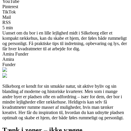
YouTube
Pinterest
TikTok
Mail
RSS
5 min
Uanset om du bor i en lille lejlighed midt i Silkeborg eller et
kompakt rækkehus, kan du skabe et hjem, der føles både rummeligt
og personligt. Få praktiske tips til indretning, opbevaring og lys, der
får hver kvadratmeter til at arbejde for dig.
Amira Funder
Amira
Funder
Silkeborg er kendt for sin smukke natur, sit aktive byliv og sin
blanding af moderne og historiske kvarterer. Men som i mange
andre byer er pladsen ofte en udfordring – især for dem, der bor i
mindre lejligheder eller rækkehuse. Heldigvis kan selv få
kvadratmeter rumme masser af muligheder, hvis man tænker
kreativt. Her får du inspiration til, hvordan du kan udnytte pladsen
optimalt og skabe et hjem, der både føles rummeligt og personligt.
Tænk i zoner – ikke vægge