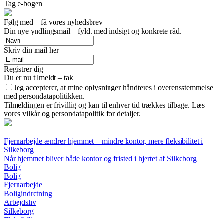
Tag e-bogen
Følg med – få vores nyhedsbrev
Din nye yndlingsmail – fyldt med indsigt og konkrete råd.
Skriv din mail her
Registrer dig
Du er nu tilmeldt – tak
Jeg accepterer, at mine oplysninger håndteres i overensstemmelse
med persondatapolitikken.
Tilmeldingen er frivillig og kan til enhver tid trækkes tilbage. Læs
vores vilkår og persondatapolitik for detaljer.
Fjernarbejde ændrer hjemmet – mindre kontor, mere fleksibilitet i
Silkeborg
Når hjemmet bliver både kontor og fristed i hjertet af Silkeborg
Bolig
Bolig
Fjernarbejde
Boligindretning
Arbejdsliv
Silkeborg