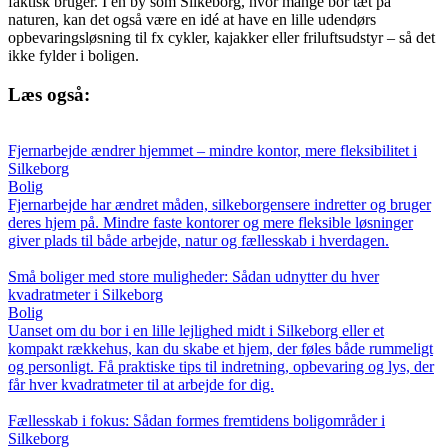
faktisk bruger. I en by som Silkeborg, hvor mange bor tæt på
naturen, kan det også være en idé at have en lille udendørs
opbevaringsløsning til fx cykler, kajakker eller friluftsudstyr – så det
ikke fylder i boligen.
Læs også:
Fjernarbejde ændrer hjemmet – mindre kontor, mere fleksibilitet i
Silkeborg
Bolig
Fjernarbejde har ændret måden, silkeborgensere indretter og bruger
deres hjem på. Mindre faste kontorer og mere fleksible løsninger
giver plads til både arbejde, natur og fællesskab i hverdagen.
Små boliger med store muligheder: Sådan udnytter du hver
kvadratmeter i Silkeborg
Bolig
Uanset om du bor i en lille lejlighed midt i Silkeborg eller et
kompakt rækkehus, kan du skabe et hjem, der føles både rummeligt
og personligt. Få praktiske tips til indretning, opbevaring og lys, der
får hver kvadratmeter til at arbejde for dig.
Fællesskab i fokus: Sådan formes fremtidens boligområder i
Silkeborg