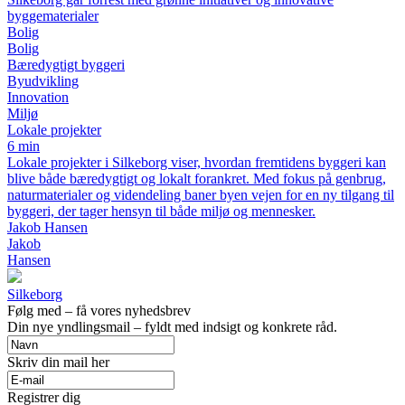
byggematerialer
Bolig
Bolig
Bæredygtigt byggeri
Byudvikling
Innovation
Miljø
Lokale projekter
6 min
Lokale projekter i Silkeborg viser, hvordan fremtidens byggeri kan
blive både bæredygtigt og lokalt forankret. Med fokus på genbrug,
naturmaterialer og videndeling baner byen vejen for en ny tilgang til
byggeri, der tager hensyn til både miljø og mennesker.
Jakob Hansen
Jakob
Hansen
Silkeborg
Følg med – få vores nyhedsbrev
Din nye yndlingsmail – fyldt med indsigt og konkrete råd.
Skriv din mail her
Registrer dig