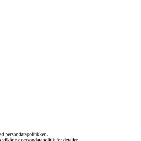
ed persondatapolitikken.
 vilkår og persondatapolitik for detaljer.