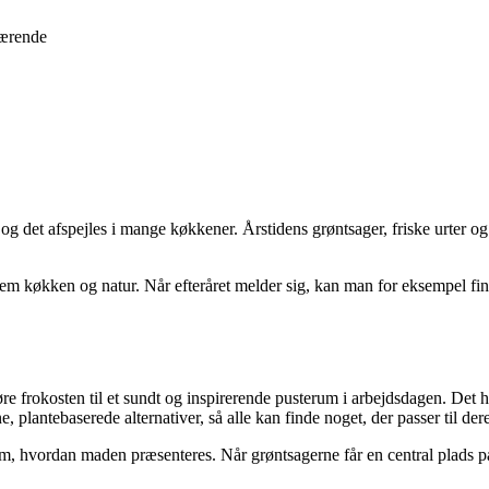
nærende
 og det afspejles i mange køkkener. Årstidens grøntsager, friske urter o
lem køkken og natur. Når efteråret melder sig, kan man for eksempel fi
gøre frokosten til et sundt og inspirerende pusterum i arbejdsdagen. Det
 plantebaserede alternativer, så alle kan finde noget, der passer til der
, hvordan maden præsenteres. Når grøntsagerne får en central plads på t