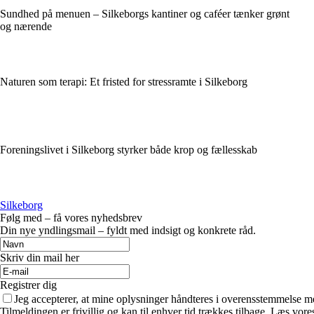
Sundhed på menuen – Silkeborgs kantiner og caféer tænker grønt
og nærende
Naturen som terapi: Et fristed for stressramte i Silkeborg
Foreningslivet i Silkeborg styrker både krop og fællesskab
Silkeborg
Følg med – få vores nyhedsbrev
Din nye yndlingsmail – fyldt med indsigt og konkrete råd.
Skriv din mail her
Registrer dig
Jeg accepterer, at mine oplysninger håndteres i overensstemmelse m
Tilmeldingen er frivillig og kan til enhver tid trækkes tilbage. Læs vores