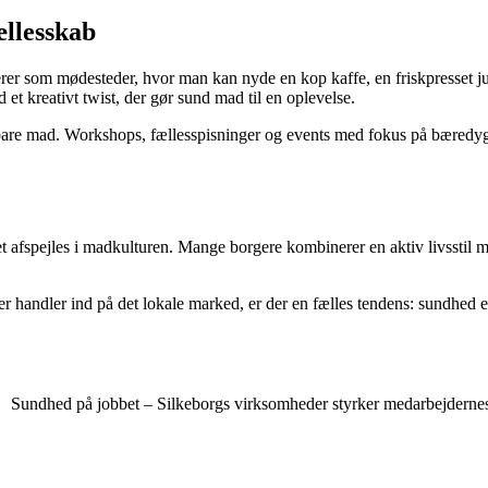
ællesskab
erer som mødesteder, hvor man kan nyde en kop kaffe, en friskpresset jui
 et kreativt twist, der gør sund mad til en oplevelse.
are mad. Workshops, fællesspisninger og events med fokus på bæredygti
og det afspejles i madkulturen. Mange borgere kombinerer en aktiv livssti
er handler ind på det lokale marked, er der en fælles tendens: sundhed e
Sundhed på jobbet – Silkeborgs virksomheder styrker medarbejdernes 