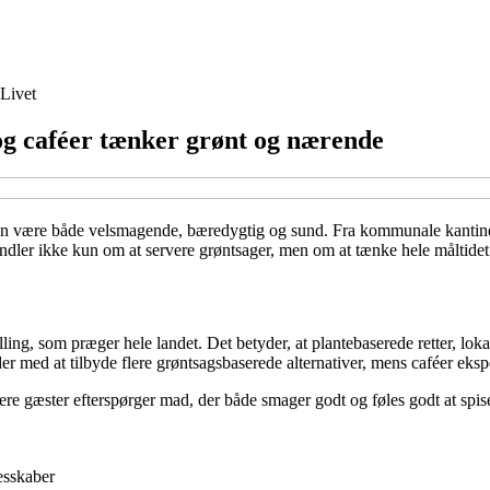
Livet
og caféer tænker grønt og nærende
an være både velsmagende, bæredygtig og sund. Fra kommunale kantiner 
 handler ikke kun om at servere grøntsager, men om at tænke hele måltid
ing, som præger hele landet. Det betyder, at plantebaserede retter, lok
jder med at tilbyde flere grøntsagsbaserede alternativer, mens caféer e
e gæster efterspørger mad, der både smager godt og føles godt at spise
esskaber