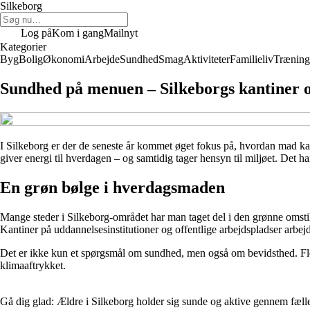
Silkeborg
Log på
Kom i gang
Mailnyt
Kategorier
Byg
Bolig
Økonomi
Arbejde
Sundhed
Smag
Aktiviteter
Familieliv
Træning
Sundhed på menuen – Silkeborgs kantiner 
I Silkeborg er der de seneste år kommet øget fokus på, hvordan mad k
giver energi til hverdagen – og samtidig tager hensyn til miljøet. Det
En grøn bølge i hverdagsmaden
Mange steder i Silkeborg-området har man taget del i den grønne omstill
Kantiner på uddannelsesinstitutioner og offentlige arbejdspladser arbe
Det er ikke kun et spørgsmål om sundhed, men også om bevidsthed. Fler
klimaaftrykket.
Gå dig glad: Ældre i Silkeborg holder sig sunde og aktive gennem fæll