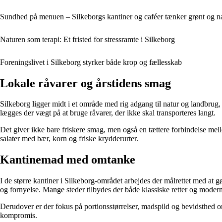
Sundhed på menuen – Silkeborgs kantiner og caféer tænker grønt og 
Naturen som terapi: Et fristed for stressramte i Silkeborg
Foreningslivet i Silkeborg styrker både krop og fællesskab
Lokale råvarer og årstidens smag
Silkeborg ligger midt i et område med rig adgang til natur og landbrug,
lægges der vægt på at bruge råvarer, der ikke skal transporteres langt.
Det giver ikke bare friskere smag, men også en tættere forbindelse mel
salater med bær, korn og friske krydderurter.
Kantinemad med omtanke
I de større kantiner i Silkeborg-området arbejdes der målrettet med at 
og fornyelse. Mange steder tilbydes der både klassiske retter og moderne,
Derudover er der fokus på portionsstørrelser, madspild og bevidsthed om
kompromis.